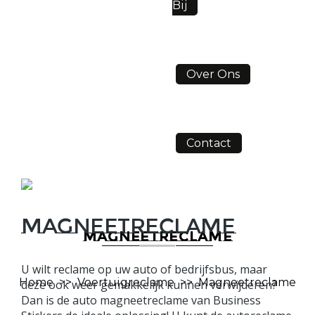
Bij
Over Ons
Contact
Magneetreclame
MAGNEETRECLAME
U wilt reclame op uw auto of bedrijfsbus, maar
Home
>>
Voertuigreclame
>>
Magneetreclame
deze ook weer gemakkelijk kunnen verwijderen?
Dan is de auto magneetreclame van Business