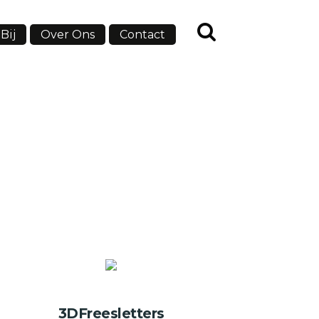
Bij
Over Ons
Contact
3DFreesletters