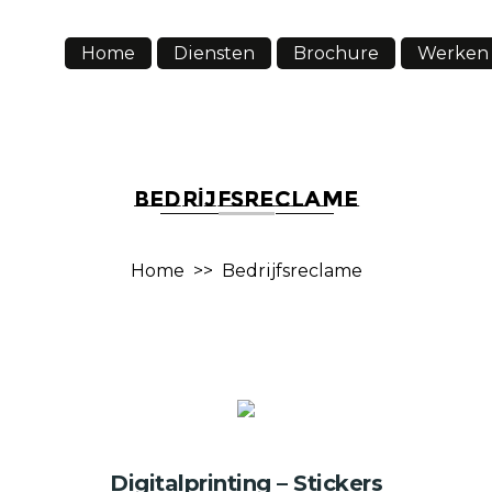
Home
Diensten
Brochure
Werken 
BEDRIJFSRECLAME
Home
>>
Bedrijfsreclame
Digitalprinting – Stickers