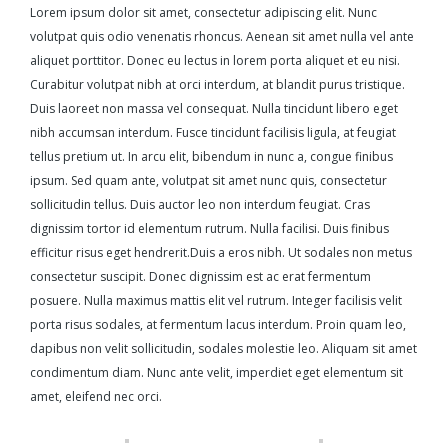
Lorem ipsum dolor sit amet, consectetur adipiscing elit. Nunc
volutpat quis odio venenatis rhoncus. Aenean sit amet nulla vel ante
aliquet porttitor. Donec eu lectus in lorem porta aliquet et eu nisi.
Curabitur volutpat nibh at orci interdum, at blandit purus tristique.
Duis laoreet non massa vel consequat. Nulla tincidunt libero eget
nibh accumsan interdum. Fusce tincidunt facilisis ligula, at feugiat
tellus pretium ut. In arcu elit, bibendum in nunc a, congue finibus
ipsum. Sed quam ante, volutpat sit amet nunc quis, consectetur
sollicitudin tellus. Duis auctor leo non interdum feugiat. Cras
dignissim tortor id elementum rutrum. Nulla facilisi. Duis finibus
efficitur risus eget hendrerit.Duis a eros nibh. Ut sodales non metus
consectetur suscipit. Donec dignissim est ac erat fermentum
posuere. Nulla maximus mattis elit vel rutrum. Integer facilisis velit
porta risus sodales, at fermentum lacus interdum. Proin quam leo,
dapibus non velit sollicitudin, sodales molestie leo. Aliquam sit amet
condimentum diam. Nunc ante velit, imperdiet eget elementum sit
amet, eleifend nec orci.