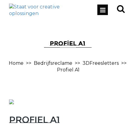
PROFIEL A1
Home
>>
Bedrijfsreclame
>>
3DFreesletters
>>
Profiel A1
Profiel A1