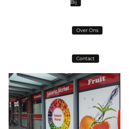
Bij
Over Ons
Contact
RAAMBELETTERING
Home
>>
Bedrijfsreclame
>>
Raambelettering