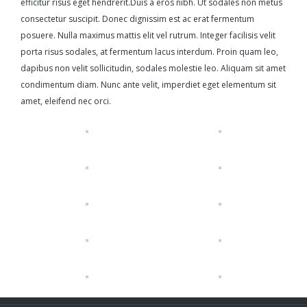
efficitur risus eget hendrerit.Duis a eros nibh. Ut sodales non metus
consectetur suscipit. Donec dignissim est ac erat fermentum
posuere. Nulla maximus mattis elit vel rutrum. Integer facilisis velit
porta risus sodales, at fermentum lacus interdum. Proin quam leo,
dapibus non velit sollicitudin, sodales molestie leo. Aliquam sit amet
condimentum diam. Nunc ante velit, imperdiet eget elementum sit
amet, eleifend nec orci.