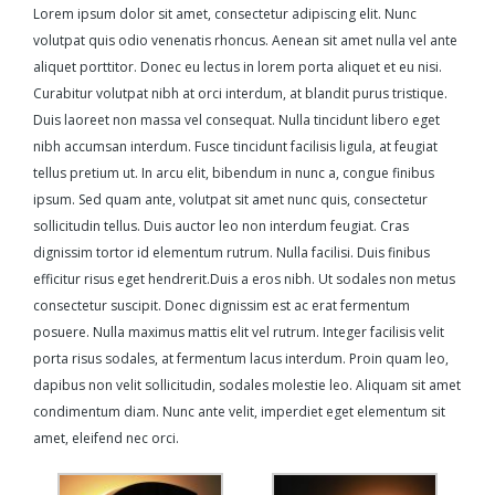
Lorem ipsum dolor sit amet, consectetur adipiscing elit. Nunc
volutpat quis odio venenatis rhoncus. Aenean sit amet nulla vel ante
aliquet porttitor. Donec eu lectus in lorem porta aliquet et eu nisi.
Curabitur volutpat nibh at orci interdum, at blandit purus tristique.
Duis laoreet non massa vel consequat. Nulla tincidunt libero eget
nibh accumsan interdum. Fusce tincidunt facilisis ligula, at feugiat
tellus pretium ut. In arcu elit, bibendum in nunc a, congue finibus
ipsum. Sed quam ante, volutpat sit amet nunc quis, consectetur
sollicitudin tellus. Duis auctor leo non interdum feugiat. Cras
dignissim tortor id elementum rutrum. Nulla facilisi. Duis finibus
efficitur risus eget hendrerit.Duis a eros nibh. Ut sodales non metus
consectetur suscipit. Donec dignissim est ac erat fermentum
posuere. Nulla maximus mattis elit vel rutrum. Integer facilisis velit
porta risus sodales, at fermentum lacus interdum. Proin quam leo,
dapibus non velit sollicitudin, sodales molestie leo. Aliquam sit amet
condimentum diam. Nunc ante velit, imperdiet eget elementum sit
amet, eleifend nec orci.